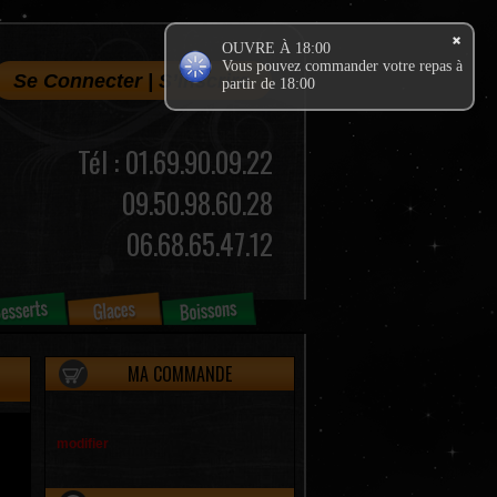
OUVRE À 18:00
Vous pouvez commander votre repas à
Se Connecter
|
S’inscrire
partir de 18:00
Tél : 01.69.90.09.22
09.50.98.60.28
06.68.65.47.12
MA COMMANDE
modifier