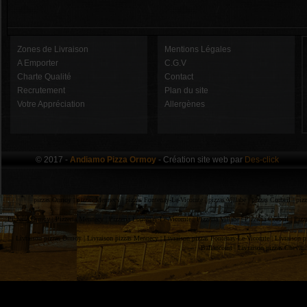
Zones de Livraison
Mentions Légales
A Emporter
C.G.V
Charte Qualité
Contact
Recrutement
Plan du site
Votre Appréciation
Allergènes
© 2017 -
Andiamo Pizza Ormoy
- Création site web par
Des-click
pizzas Ormoy |
pizzas Mennecy |
pizzas Fontenay-Le-Vicomte |
pizzas Villabe |
pizzas Corbeil |
piz
Pizzeria Ormoy |
Pizzeria Mennecy |
Pizzeria Fontenay-Le-Vicomte |
Pizzeria Villabe |
Pizzeria Corbeil |
Pizz
Livraison pizzas Ormoy |
Livraison pizzas Mennecy |
Livraison pizzas Fontenay-Le-Vicomte |
Livraison p
Ballancourt |
Livraison pizzas Chevan