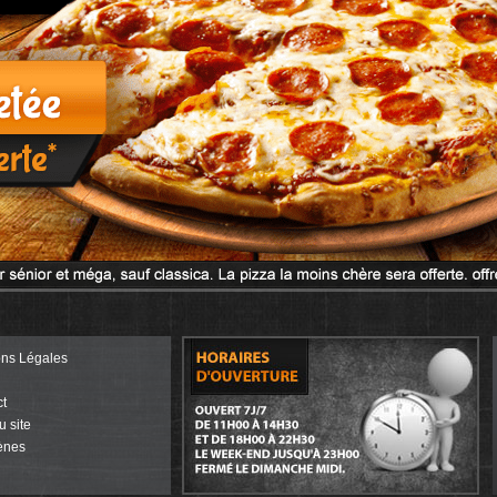
ons Légales
t
u site
ènes