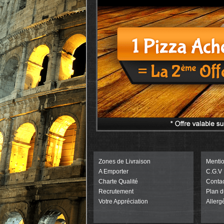
Zones de Livraison
Menti
A Emporter
C.G.V
Charte Qualité
Contac
Recrutement
Plan d
Votre Appréciation
Allerg