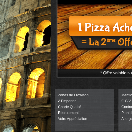
Zones de Livraison
Menti
A Emporter
C.G.V
Charte Qualité
Contac
Recrutement
Plan d
Votre Appréciation
Allerg