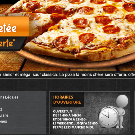
ons Légales
t
u site
ènes