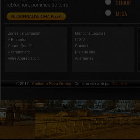
SENIOR
reblochon, pommes de terre.
MEGA
Zones de Livraison
Mentions Légales
A Emporter
C.G.V
Charte Qualité
Contact
Recrutement
Plan du site
Votre Appréciation
Allergènes
© 2017 -
Andiamo Pizza Ormoy
- Création site web par
Des-click
pizzas Ormoy |
pizzas Mennecy |
pizzas Fontenay-Le-Vicomte |
pizzas Villabe |
pizzas Corbeil |
piz
Pizzeria Ormoy |
Pizzeria Mennecy |
Pizzeria Fontenay-Le-Vicomte |
Pizzeria Villabe |
Pizzeria Corbeil |
Pizz
Livraison pizzas Ormoy |
Livraison pizzas Mennecy |
Livraison pizzas Fontenay-Le-Vicomte |
Livraison p
Ballancourt |
Livraison pizzas Chevan