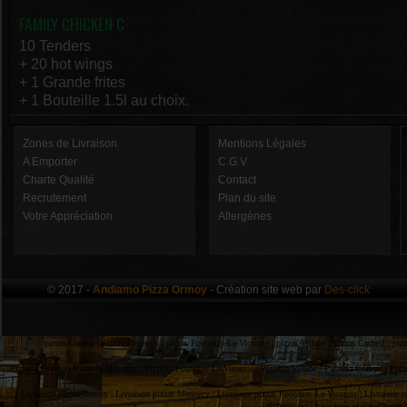
FAMILY CHICKEN C
10 Tenders
+ 20 hot wings
+ 1 Grande frites
+ 1 Bouteille 1.5l au choix.
Zones de Livraison
Mentions Légales
A Emporter
C.G.V
Charte Qualité
Contact
Recrutement
Plan du site
Votre Appréciation
Allergènes
© 2017 -
Andiamo Pizza Ormoy
- Création site web par
Des-click
pizzas Ormoy |
pizzas Mennecy |
pizzas Fontenay-Le-Vicomte |
pizzas Villabe |
pizzas Corbeil |
piz
Pizzeria Ormoy |
Pizzeria Mennecy |
Pizzeria Fontenay-Le-Vicomte |
Pizzeria Villabe |
Pizzeria Corbeil |
Pizz
Livraison pizzas Ormoy |
Livraison pizzas Mennecy |
Livraison pizzas Fontenay-Le-Vicomte |
Livraison p
Ballancourt |
Livraison pizzas Chevan