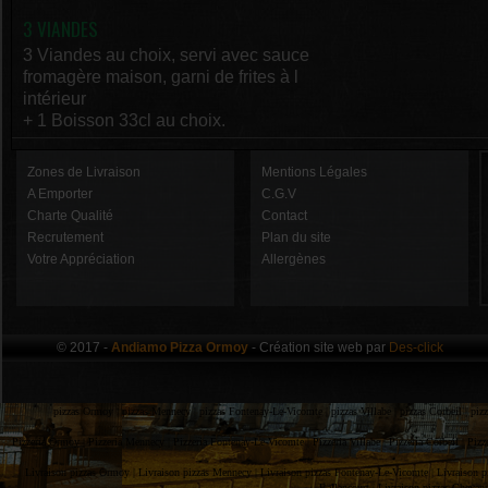
3 VIANDES
3 Viandes au choix, servi avec sauce
fromagère maison, garni de frites à l
intérieur
+ 1 Boisson 33cl au choix.
Zones de Livraison
Mentions Légales
A Emporter
C.G.V
Charte Qualité
Contact
Recrutement
Plan du site
Votre Appréciation
Allergènes
© 2017 -
Andiamo Pizza Ormoy
- Création site web par
Des-click
pizzas Ormoy |
pizzas Mennecy |
pizzas Fontenay-Le-Vicomte |
pizzas Villabe |
pizzas Corbeil |
piz
Pizzeria Ormoy |
Pizzeria Mennecy |
Pizzeria Fontenay-Le-Vicomte |
Pizzeria Villabe |
Pizzeria Corbeil |
Pizz
Livraison pizzas Ormoy |
Livraison pizzas Mennecy |
Livraison pizzas Fontenay-Le-Vicomte |
Livraison p
Ballancourt |
Livraison pizzas Chevan