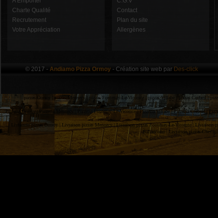
A Emporter
C.G.V
Charte Qualité
Contact
Recrutement
Plan du site
Votre Appréciation
Allergènes
© 2017 -
Andiamo Pizza Ormoy
- Création site web par
Des-click
pizzas Ormoy |
pizzas Mennecy |
pizzas Fontenay-Le-Vicomte |
pizzas Villabe |
pizzas Corbeil |
piz
Pizzeria Ormoy |
Pizzeria Mennecy |
Pizzeria Fontenay-Le-Vicomte |
Pizzeria Villabe |
Pizzeria Corbeil |
Pizz
Livraison pizzas Ormoy |
Livraison pizzas Mennecy |
Livraison pizzas Fontenay-Le-Vicomte |
Livraison p
Ballancourt |
Livraison pizzas Chevan