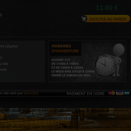
11.00 €
ce
ons Légales
t
u site
ènes
on site web par
Des-click
Vicomte |
pizzas Villabe |
pizzas Corbeil |
pizzas Le Coudray-Montceaux |
pizzas Echarcon |
pizzas Ballancourt |
mte |
Pizzeria Villabe |
Pizzeria Corbeil |
Pizzeria Le Coudray-Montceaux |
Pizzeria Echarcon |
Pizzeria Ballanco
 Villabe |
Livraison pizzas Corbeil |
Livraison pizzas Le Coudray-Montceaux |
Livraison pizzas Echarcon |
Livra