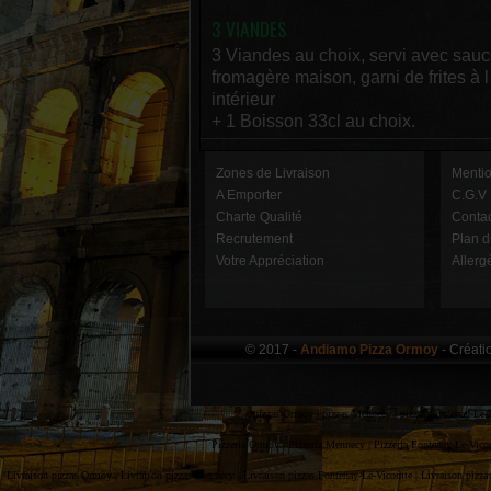
3 VIANDES
3 Viandes au choix, servi avec sau
fromagère maison, garni de frites à l
intérieur
+ 1 Boisson 33cl au choix.
Zones de Livraison
Menti
A Emporter
C.G.V
Charte Qualité
Contac
Recrutement
Plan d
Votre Appréciation
Allerg
© 2017 -
Andiamo Pizza Ormoy
- Créati
pizzas Ormoy |
pizzas Mennecy |
pizzas Fontenay-Le-
Pizzeria Ormoy |
Pizzeria Mennecy |
Pizzeria Fontenay-Le-Vico
Livraison pizzas Ormoy |
Livraison pizzas Mennecy |
Livraison pizzas Fontenay-Le-Vicomte |
Livraison pizzas