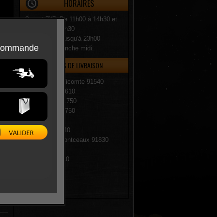
HORAIRES
Ouvert 7j/7: De 11h00 à 14h30 et
de 18h00 à 22h30
Le week-end jusqu'à 23h00
Fermé le dimanche midi.
ZONES DE LIVRAISON
Fontenay-Le-Vicomte 91540
Ballancourt 91610
Champcueil 91750
Chevannes 91750
Corbeil 91100
Echarcon 91540
Le Coudray-Montceaux 91830
Lisses 91090
Mennecy 91540
Ormoy 91540
Villabe 91100