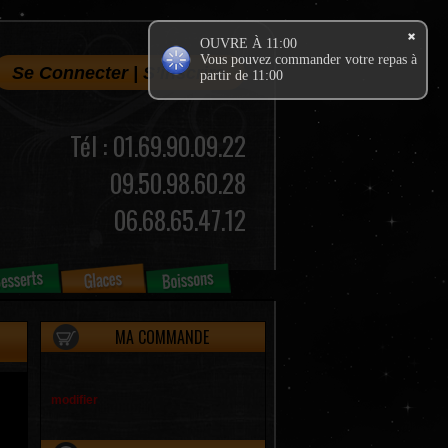
OUVRE À 11:00
Vous pouvez commander votre repas à
Se Connecter
|
S’inscrire
partir de 11:00
Tél : 01.69.90.09.22
09.50.98.60.28
06.68.65.47.12
MA COMMANDE
modifier