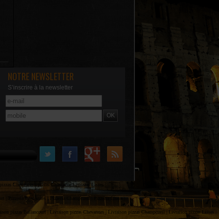
NOTRE NEWSLETTER
S’inscrire à la newsletter
OK
pizzas Chevannes |
pizzas Champcueil |
pizzas Lisses |
urt |
Pizzeria Chevannes |
Pizzeria Champcueil |
Pizzeria Lisses |
ison pizzas Ballancourt |
Livraison pizzas Chevannes |
Livraison pizzas Champcueil |
Livraison pizzas Lisses |