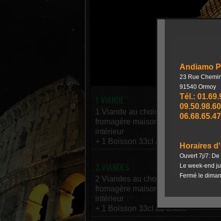
1 VIANDE
1 Viande au choix, servi avec sauce
fromagère maison, garni de frites à l
intérieur
+ 1 Boisson 33cl au choix.
2 VIANDES
2 Viandes au choix, servi avec sau
fromagère maison, garni de frites à l
intérieur
+ 1 Boisson 33cl au choix.