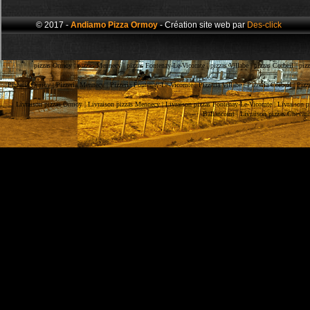
© 2017 -
Andiamo Pizza Ormoy
- Création site web par
Des-click
pizzas Ormoy |
pizzas Mennecy |
pizzas Fontenay-Le-Vicomte |
pizzas Villabe |
pizzas Corbeil |
piz
Pizzeria Ormoy |
Pizzeria Mennecy |
Pizzeria Fontenay-Le-Vicomte |
Pizzeria Villabe |
Pizzeria Corbeil |
Pizz
Livraison pizzas Ormoy |
Livraison pizzas Mennecy |
Livraison pizzas Fontenay-Le-Vicomte |
Livraison p
Ballancourt |
Livraison pizzas Chevan