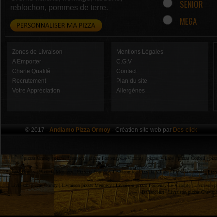
SENIOR
reblochon, pommes de terre.
MEGA
Zones de Livraison
Mentions Légales
A Emporter
C.G.V
Charte Qualité
Contact
Recrutement
Plan du site
Votre Appréciation
Allergènes
© 2017 -
Andiamo Pizza Ormoy
- Création site web par
Des-click
pizzas Ormoy |
pizzas Mennecy |
pizzas Fontenay-Le-Vicomte |
pizzas Villabe |
pizzas Corbeil |
piz
Pizzeria Ormoy |
Pizzeria Mennecy |
Pizzeria Fontenay-Le-Vicomte |
Pizzeria Villabe |
Pizzeria Corbeil |
Pizz
Livraison pizzas Ormoy |
Livraison pizzas Mennecy |
Livraison pizzas Fontenay-Le-Vicomte |
Livraison p
Ballancourt |
Livraison pizzas Chevan