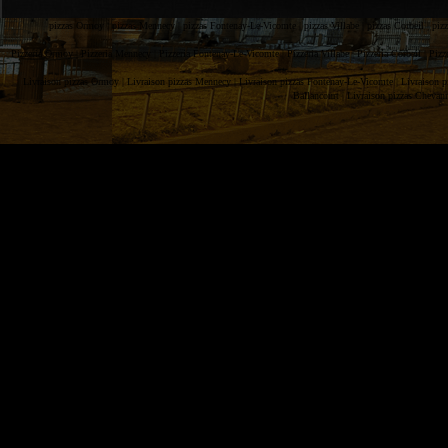
pizzas Ormoy |
pizzas Mennecy |
pizzas Fontenay-Le-Vicomte |
pizzas Villabe |
pizzas Corbeil |
piz
Pizzeria Ormoy |
Pizzeria Mennecy |
Pizzeria Fontenay-Le-Vicomte |
Pizzeria Villabe |
Pizzeria Corbeil |
Pizz
Livraison pizzas Ormoy |
Livraison pizzas Mennecy |
Livraison pizzas Fontenay-Le-Vicomte |
Livraison p
Ballancourt |
Livraison pizzas Chevan