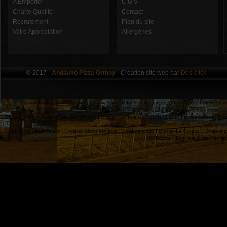
A Emporter
C.G.V
Charte Qualité
Contact
Recrutement
Plan du site
Votre Appréciation
Allergènes
© 2017 -
Andiamo Pizza Ormoy
- Création site web par
Des-click
pizzas Ormoy |
pizzas Mennecy |
pizzas Fontenay-Le-Vicomte |
pizzas Villabe |
pizzas Corbeil |
piz
Pizzeria Ormoy |
Pizzeria Mennecy |
Pizzeria Fontenay-Le-Vicomte |
Pizzeria Villabe |
Pizzeria Corbeil |
Pizz
Livraison pizzas Ormoy |
Livraison pizzas Mennecy |
Livraison pizzas Fontenay-Le-Vicomte |
Livraison p
Ballancourt |
Livraison pizzas Chevan