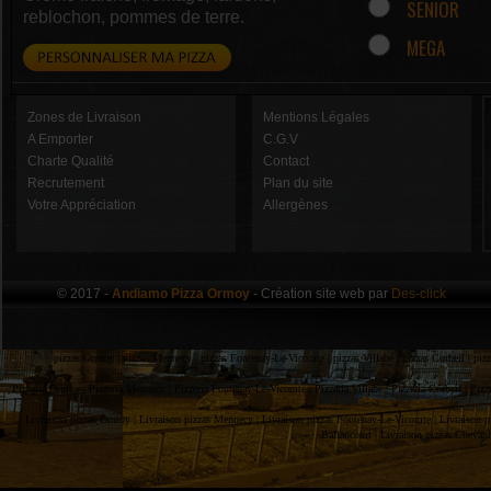
SENIOR
reblochon, pommes de terre.
MEGA
Zones de Livraison
Mentions Légales
A Emporter
C.G.V
Charte Qualité
Contact
Recrutement
Plan du site
Votre Appréciation
Allergènes
© 2017 -
Andiamo Pizza Ormoy
- Création site web par
Des-click
pizzas Ormoy |
pizzas Mennecy |
pizzas Fontenay-Le-Vicomte |
pizzas Villabe |
pizzas Corbeil |
piz
Pizzeria Ormoy |
Pizzeria Mennecy |
Pizzeria Fontenay-Le-Vicomte |
Pizzeria Villabe |
Pizzeria Corbeil |
Pizz
Livraison pizzas Ormoy |
Livraison pizzas Mennecy |
Livraison pizzas Fontenay-Le-Vicomte |
Livraison p
Ballancourt |
Livraison pizzas Chevan